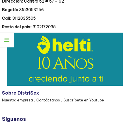
Dirección:
Carrera 52 # 57 – 62
Bogotá:
3153058256
Cali:
3112835505
Resto del país:
3102172035
Sobre DistriSex
Nuestra empresa
Contáctanos
Suscríbete en Youtube
Síguenos