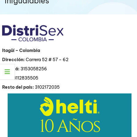
inigualables
Itagüí
– Colombia
Dirección:
Carrera 52 # 57 – 62
Bogotá:
3153058256
Cali:
3112835505
Resto del país:
3102172035