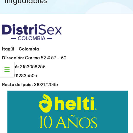
inigualables
Itagüí
– Colombia
Dirección:
Carrera 52 # 57 – 62
Bogotá:
3153058256
Cali:
3112835505
Resto del país:
3102172035