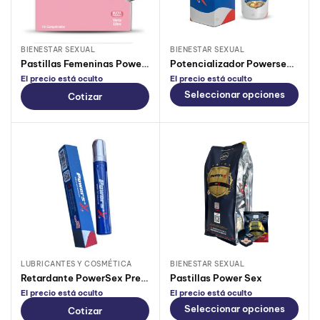
BIENESTAR SEXUAL
BIENESTAR SEXUAL
Pastillas Femeninas PowerSex
Potencializador Powersex Liquido 500 ML
El precio está oculto
El precio está oculto
Seleccionar opciones
Cotizar
LUBRICANTES Y COSMÉTICA
BIENESTAR SEXUAL
Retardante PowerSex Premium
Pastillas Power Sex
El precio está oculto
El precio está oculto
Seleccionar opciones
Cotizar