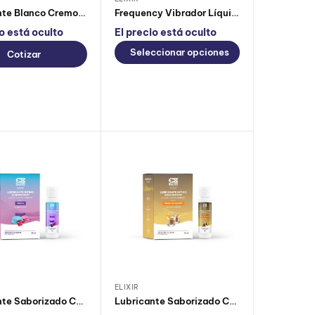
Lubricante Blanco Cremoso Eyaculación Masculina – 250 ml
Frequency Vibrador Líquido
io está oculto
El precio está oculto
Seleccionar opciones
Cotizar
ELIXIR
Lubricante Saborizado Chicle Elixir
Lubricante Saborizado Crema de Whisky Elixir