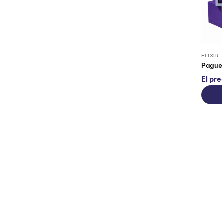
ELIXIR
El pre