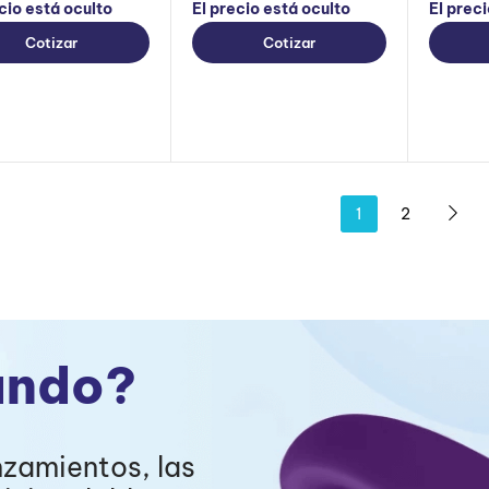
cio está oculto
El precio está oculto
El prec
Cotizar
Cotizar
1
2
ando?
nzamientos, las