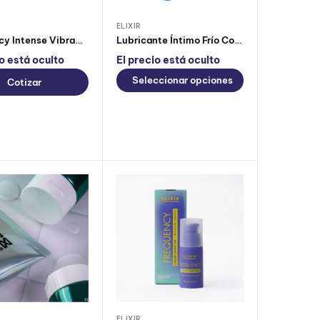
ELIXIR
Frequency Intense Vibrador Líquido
Lubricante Íntimo Frío Cool Sensation Elixir
io está oculto
El precio está oculto
Seleccionar opciones
Cotizar
ELIXIR