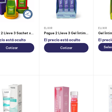
ELIXIR
ELIXIR
Pague 2 Lleve 3 Sachet x24 Gel Íntimo Saborizado Elixir
Pague 2 Lleve 3 Gel Íntimo Saborizado Elixir
cio está oculto
El precio está oculto
El prec
Sele
Cotizar
Cotizar