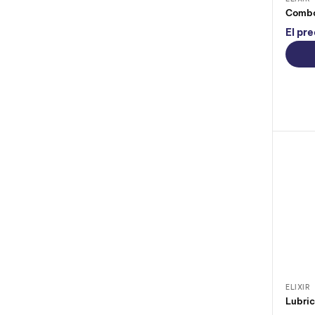
Combo
El pre
ELIXIR