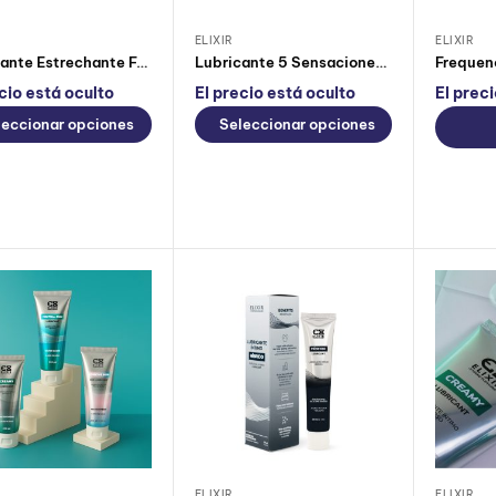
ELIXIR
ELIXIR
Lubricante Estrechante Friction Elixir
Lubricante 5 Sensaciones Elixir
cio está oculto
El precio está oculto
El prec
leccionar opciones
Seleccionar opciones
ELIXIR
ELIXIR