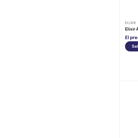
ELIXIR
El pre
Se