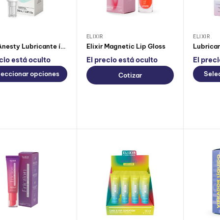
ELIXIR
ELIXIR
Elixir Anesty Lubricante íntimo Anal Desensibilizante
Elixir Magnetic Lip Gloss
cio está oculto
El precio está oculto
El prec
leccionar opciones
Sele
Cotizar