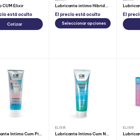
 CUM Elixir
Lubricante intimo Hibrido Elixir
cio está oculto
El precio está oculto
El prec
Seleccionar opciones
Cotizar
ELIXIR
ELIXIR
Lubricante Intimo Cum Piel Sensible 250ml
Lubricante Intimo Cum Neutro 250ml