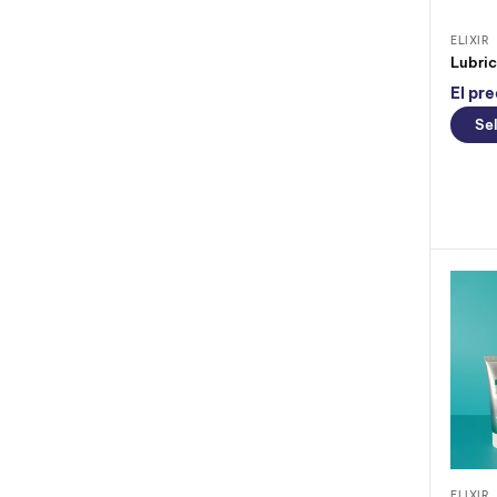
ELIXIR
El pre
Se
ELIXIR