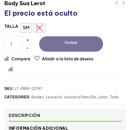
Body Sua Lerot
El precio está oculto
TALLA
SM
ML
Cotizar
Compare
Añadir a la lista de deseos
Comparar
SKU:
LT-PBM-22197
CATEGORIES:
Bodies
,
Lencería
,
Lencería Para Ella
,
Lerot
,
Todo
DESCRIPCIÓN
INFORMACIÓN ADICIONAL