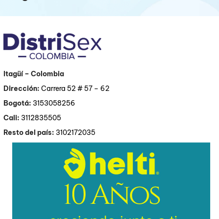
Itagüí
– Colombia
Dirección:
Carrera 52 # 57 – 62
Bogotá:
3153058256
Cali:
3112835505
Resto del país:
3102172035