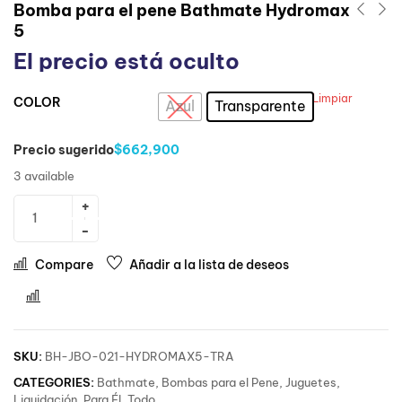
Bomba para el pene Bathmate Hydromax
5
El precio está oculto
Limpiar
COLOR
: Transparente
Azul
Transparente
Precio sugerido
$662,900
3 available
Compare
Añadir a la lista de deseos
Comparar
SKU:
BH-JBO-021-HYDROMAX5-TRA
CATEGORIES:
Bathmate
,
Bombas para el Pene
,
Juguetes
,
Liquidación
,
Para Él
,
Todo