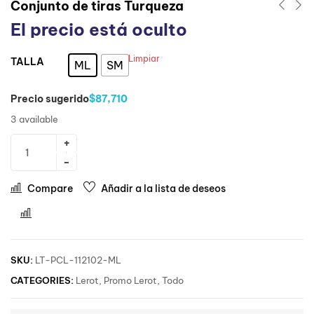
Conjunto de tiras Turqueza
El precio está oculto
Limpiar
TALLA
: ML
ML
SM
Precio sugerido
$87,710
3 available
Compare
Añadir a la lista de deseos
Comparar
SKU:
LT-PCL-112102-ML
CATEGORIES:
Lerot
,
Promo Lerot
,
Todo