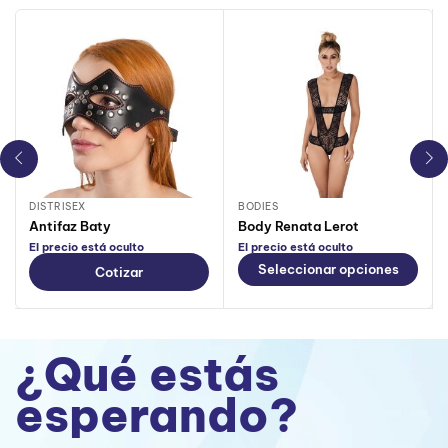
DISTRISEX
BODIES
Antifaz Baty
Body Renata Lerot
El precio está oculto
El precio está oculto
Seleccionar opciones
Cotizar
¿Qué estás
esperando?