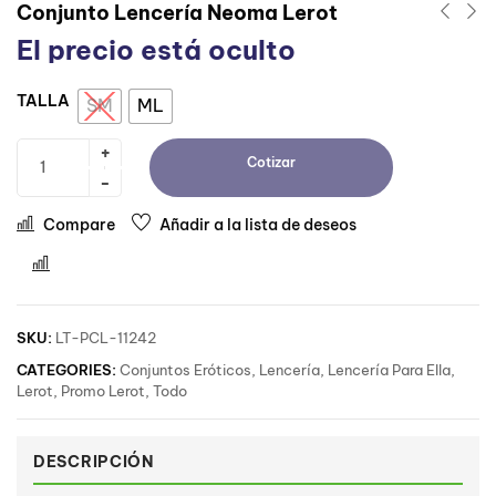
Conjunto Lencería Neoma Lerot
El precio está oculto
TALLA
SM
ML
Cotizar
Compare
Añadir a la lista de deseos
Comparar
SKU:
LT-PCL-11242
CATEGORIES:
Conjuntos Eróticos
,
Lencería
,
Lencería Para Ella
,
Lerot
,
Promo Lerot
,
Todo
DESCRIPCIÓN