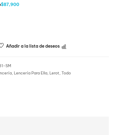
o
$87,900
Añadir a la lista de deseos
Comparar
31-SM
ncería
,
Lencería Para Ella
,
Lerot
,
Todo