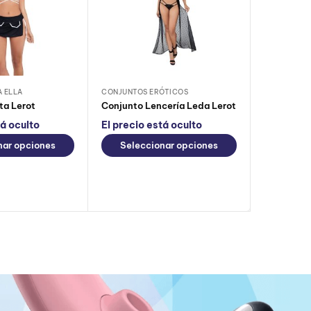
A ELLA
CONJUNTOS ERÓTICOS
CONJUNTOS
ta Lerot
Conjunto Lencería Leda Lerot
tá oculto
El precio está oculto
El precio
nar opciones
Seleccionar opciones
Selec