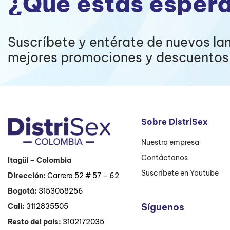
¿Qué estás esper
Suscríbete y entérate de nuevos la
mejores promociones y descuentos 
Sobre DistriSex
Nuestra empresa
Contáctanos
Itagüí
– Colombia
Suscríbete en Youtube
Dirección:
Carrera 52 # 57 – 62
Bogotá:
3153058256
Síguenos
Cali:
3112835505
Resto del país:
3102172035