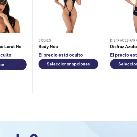
BODIES
DISFRACES PAR
Antifaz Cortesana Lerot Negro
Body Noa
Disfraz Azafa
oculto
El precio está oculto
El precio es
Seleccionar opciones
Seleccio
ar