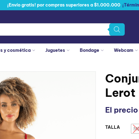
¡Envío gratis! por compras superiores a $1.000.000
¡Términ
es y cosmética
Juguetes
Bondage
Webcam
Conju
Lerot
El precio
TALLA
: SM
M