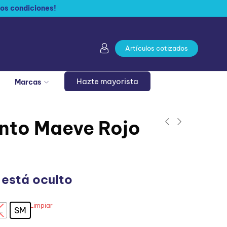
os condiciones!
Artículos cotizados
Hazte mayorista
Marcas
nto Maeve Rojo
 está oculto
Limpiar
L
SM