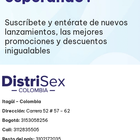
Suscríbete y entérate de nuevos
lanzamientos, las mejores
promociones y descuentos
inigualables
Itagüí
– Colombia
Dirección:
Carrera 52 # 57 – 62
Bogotá:
3153058256
Cali:
3112835505
Resto del país:
3102172035