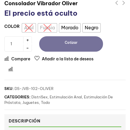
Consolador Vibrador Oliver
El precio está oculto
COLOR
Azul
Fucsia
Morado
Negro
Cotizar
Compare
Añadir a la lista de deseos
Comparar
SKU:
DS-JVB-102-OLIVER
CATEGORIES:
DistriSex
,
Estimulación Anal
,
Estimulación De
Próstata
,
Juguetes
,
Todo
DESCRIPCIÓN