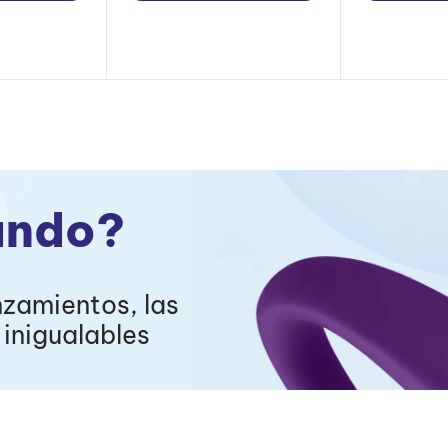
ando?
nzamientos, las
inigualables