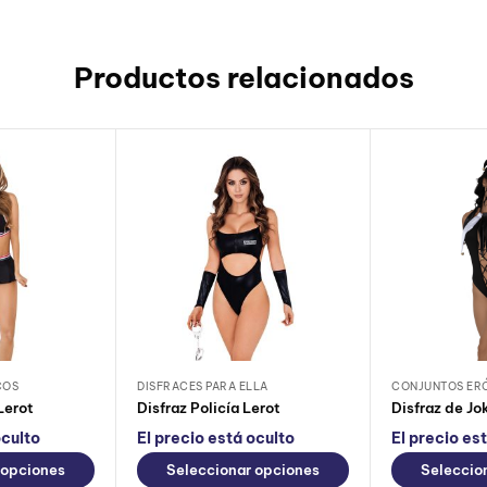
Productos relacionados
COS
DISFRACES PARA ELLA
CONJUNTOS ER
Lerot
Disfraz Policía Lerot
Disfraz de Jo
oculto
El precio está oculto
El precio es
 opciones
Seleccionar opciones
Seleccio