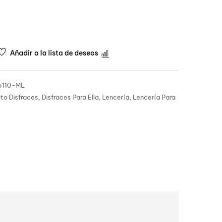
Añadir a la lista de deseos
Comparar
5110-ML
to Disfraces
,
Disfraces Para Ella
,
Lencería
,
Lencería Para