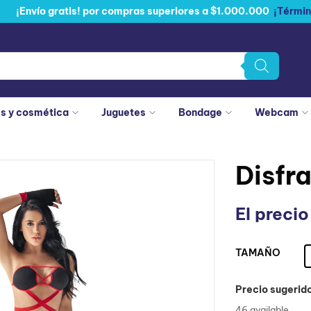
¡Envío gratis! por compras superiores a $1.000.000
¡Términ
es y cosmética
Juguetes
Bondage
Webcam
Disfra
El precio
TAMAÑO
: ML
Precio sugerid
46 available