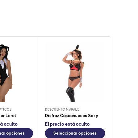
ÓTICOS
DESCUENTO MAPALE
DISFRACES 
ker Lerot
Disfraz Cascanueces Sexy
Disfraz En
tá oculto
El precio está oculto
El precio
nar opciones
Seleccionar opciones
Selec