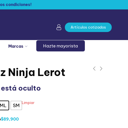
os condiciones!
Artículos cotizados
Hazte mayorista
Marcas
z Ninja Lerot
 está oculto
Limpiar
ML
SM
o
$89,900