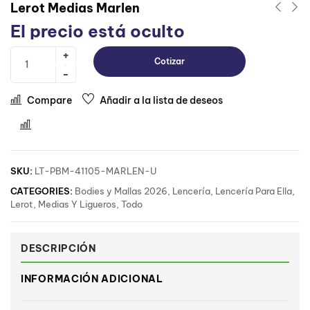
Lerot Medias Marlen
El precio está oculto
Cotizar
Compare
Añadir a la lista de deseos
Comparar
SKU:
LT-PBM-41105-MARLEN-U
CATEGORIES:
Bodies y Mallas 2026
,
Lencería
,
Lencería Para Ella
,
Lerot
,
Medias Y Ligueros
,
Todo
DESCRIPCIÓN
INFORMACIÓN ADICIONAL