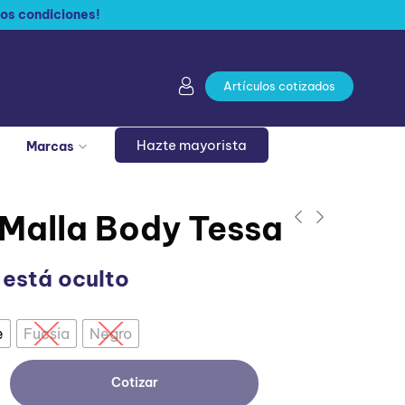
os condiciones!
Artículos cotizados
Hazte mayorista
Marcas
 Malla Body Tessa
 está oculto
e
Fucsia
Negro
Cotizar