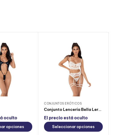
CONJUNTOS ERÓTICOS
LENCERÍA
Conjunto Lencería Bella Lerot Marfil
tá oculto
El precio está oculto
El precio
nar opciones
Seleccionar opciones