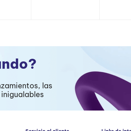
ando?
nzamientos, las
inigualables