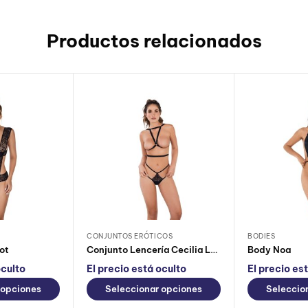
Productos relacionados
CONJUNTOS ERÓTICOS
BODIES
ot
Conjunto Lencería Cecilia Lerot
Body Noa
oculto
El precio está oculto
El precio es
 opciones
Seleccionar opciones
Seleccio