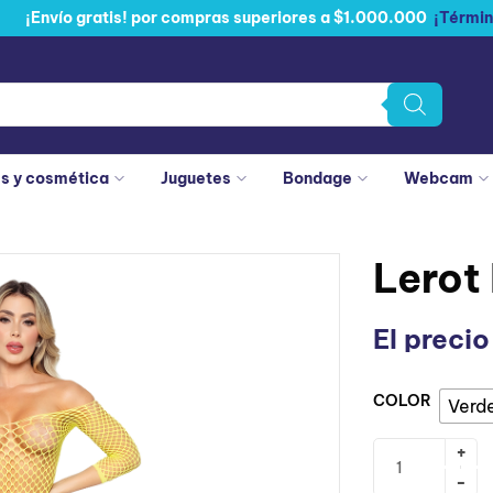
¡Envío gratis! por compras superiores a $1.000.000
¡Términ
es y cosmética
Juguetes
Bondage
Webcam
Lerot
El precio
COLOR
Verd