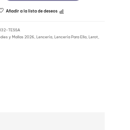
Añadir a la lista de deseos
Comparar
132-TESSA
dies y Mallas 2026
,
Lencería
,
Lencería Para Ella
,
Lerot
,