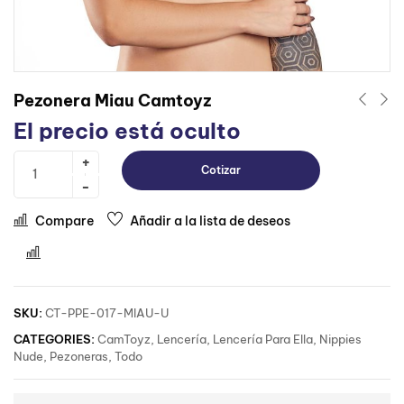
Pezonera Miau Camtoyz
El precio está oculto
Cotizar
Compare
Añadir a la lista de deseos
Comparar
SKU:
CT-PPE-017-MIAU-U
CATEGORIES:
CamToyz
,
Lencería
,
Lencería Para Ella
,
Nippies
Nude
,
Pezoneras
,
Todo