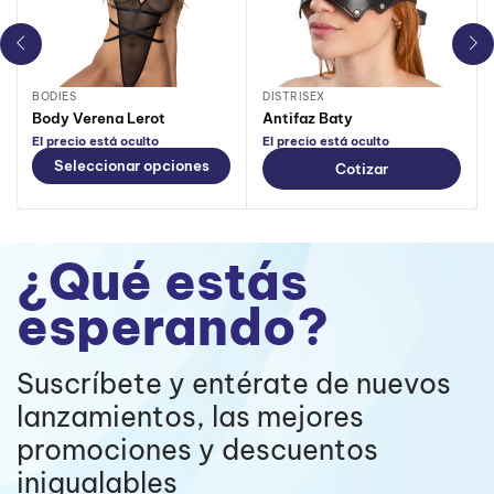
BODIES
DISTRISEX
Body Verena Lerot
Antifaz Baty
El precio está oculto
El precio está oculto
Seleccionar opciones
Cotizar
¿Qué estás
esperando?
Suscríbete y entérate de nuevos
lanzamientos, las mejores
promociones y descuentos
inigualables