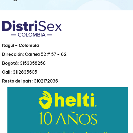
Itagüí
– Colombia
Dirección:
Carrera 52 # 57 – 62
Bogotá:
3153058256
Cali:
3112835505
Resto del país:
3102172035