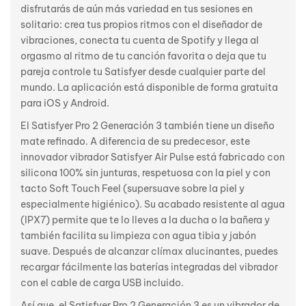
disfrutarás de aún más variedad en tus sesiones en
solitario: crea tus propios ritmos con el diseñador de
vibraciones, conecta tu cuenta de Spotify y llega al
orgasmo al ritmo de tu canción favorita o deja que tu
pareja controle tu Satisfyer desde cualquier parte del
mundo. La aplicación está disponible de forma gratuita
para iOS y Android.
El Satisfyer Pro 2 Generación 3 también tiene un diseño
mate refinado. A diferencia de su predecesor, este
innovador vibrador Satisfyer Air Pulse está fabricado con
silicona 100% sin junturas, respetuosa con la piel y con
tacto Soft Touch Feel (supersuave sobre la piel y
especialmente higiénico). Su acabado resistente al agua
(IPX7) permite que te lo lleves a la ducha o la bañera y
también facilita su limpieza con agua tibia y jabón
suave. Después de alcanzar clímax alucinantes, puedes
recargar fácilmente las baterías integradas del vibrador
con el cable de carga USB incluido.
Así que, el Satisfyer Pro 2 Generación 3 es un vibrador de