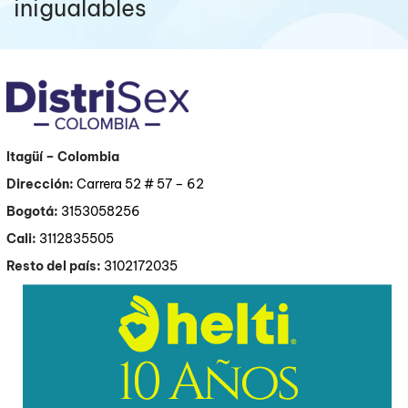
inigualables
Itagüí
– Colombia
Dirección:
Carrera 52 # 57 – 62
Bogotá:
3153058256
Cali:
3112835505
Resto del país:
3102172035