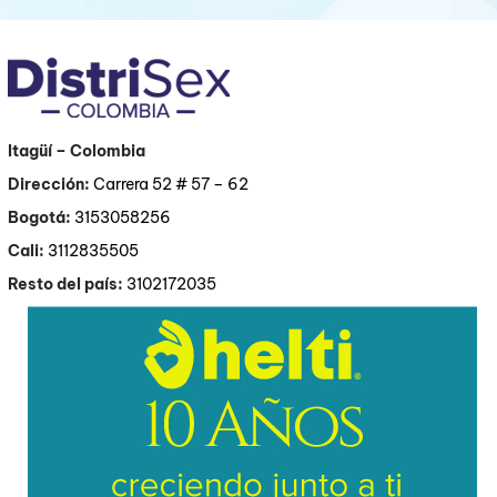
Itagüí
– Colombia
Dirección:
Carrera 52 # 57 – 62
Bogotá:
3153058256
Cali:
3112835505
Resto del país:
3102172035