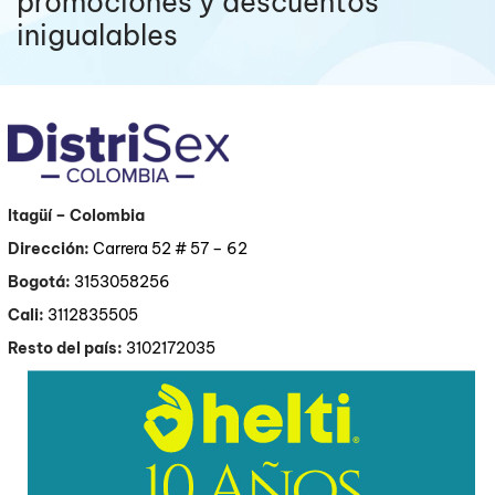
promociones y descuentos
inigualables
Itagüí
– Colombia
Dirección:
Carrera 52 # 57 – 62
Bogotá:
3153058256
Cali:
3112835505
Resto del país:
3102172035