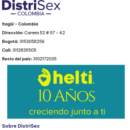
Itagüí
– Colombia
Dirección:
Carrera 52 # 57 – 62
Bogotá:
3153058256
Cali:
3112835505
Resto del país:
3102172035
Sobre DistriSex