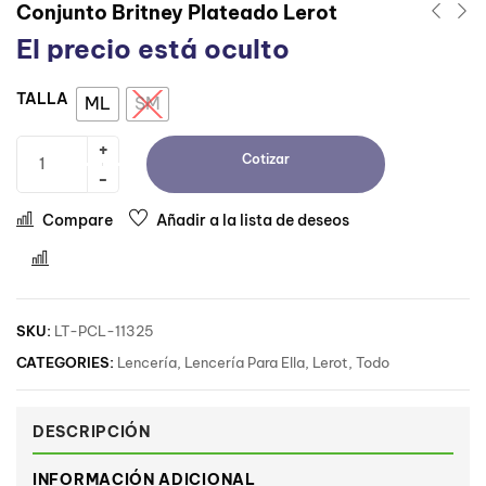
Conjunto Britney Plateado Lerot
El precio está oculto
TALLA
ML
SM
Cotizar
Compare
Añadir a la lista de deseos
Comparar
SKU:
LT-PCL-11325
CATEGORIES:
Lencería
,
Lencería Para Ella
,
Lerot
,
Todo
DESCRIPCIÓN
INFORMACIÓN ADICIONAL